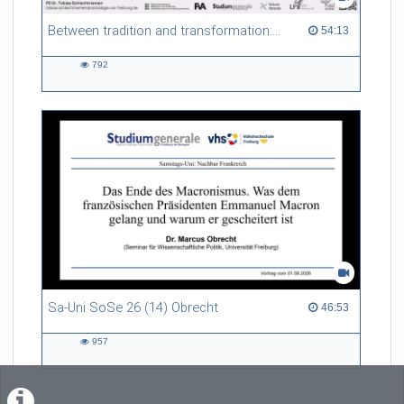
Between tradition and transformation: how owners, advisers and institutions co-create knowledge for resilient forests in Europe
54:13 duration
54:13
792
792
views
Sa-Uni SoSe 26 (14) Obrecht
46:53 duration
46:53
957
957
views