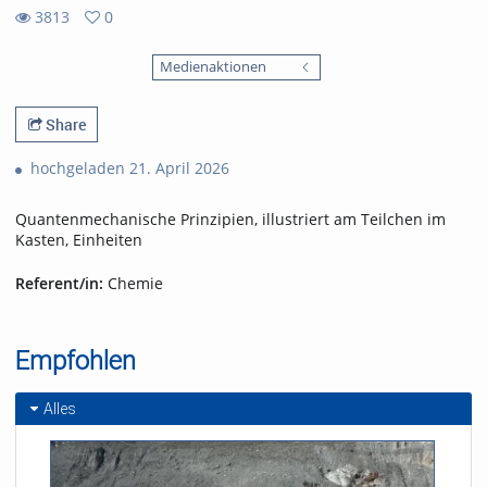
3813
0
0
3813
favorites
Medienaktionen
views
Share
hochgeladen 21. April 2026
Quantenmechanische Prinzipien, illustriert am Teilchen im
Kasten, Einheiten
Referent/in:
Chemie
Empfohlen
Alles