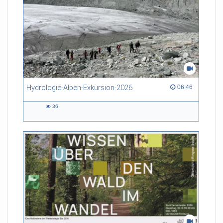
Hydrologie-Alpen-Exkursion-2026
06:46 duration
06:46
36
36
views