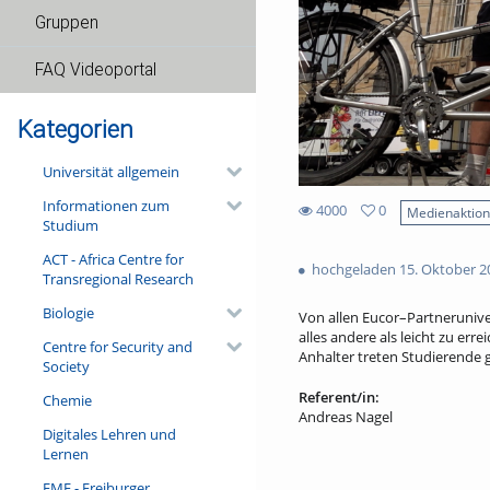
Gruppen
FAQ Videoportal
Kategorien
Universität allgemein
Informationen zum
4000
0
Medienaktio
Studium
0
4000
favorites
ACT - Africa Centre for
views
hochgeladen 15. Oktober 2
Transregional Research
Biologie
Von allen Eucor–Partnerunive
alles andere als leicht zu er
Centre for Security and
Anhalter treten Studierende
Society
Referent/in:
Chemie
Andreas Nagel
Digitales Lehren und
Lernen
FMF - Freiburger