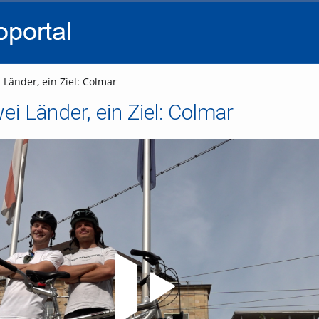
go
go
go
to
to
to
navigation
main
footer
content
Länder, ein Ziel: Colmar
ei Länder, ein Ziel: Colmar
Video abspielen