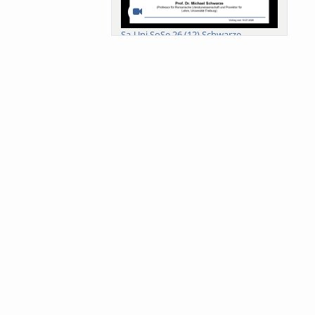
Sa-Uni SoSe 26 (12) Schwarze
Meanings of Forests: A Collaborative
Comparativ...
Als der Wald eine Zukunftsfrage
wurde. Wissen, ...