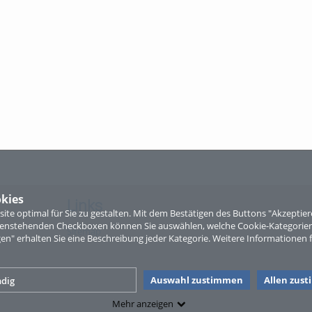
kies
Links
te optimal für Sie zu gestalten. Mit dem Bestätigen des Buttons "Akzepti
ntenstehenden Checkboxen können Sie auswählen, welche Cookie-Kategorien
Sitemap
gen" erhalten Sie eine Beschreibung jeder Kategorie. Weitere Informationen f
Auswahl zustimmen
Allen zus
dig
Mehr anzeigen