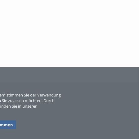
When Particle Physics Gets Hot: A
Journey Throu...
Sperber
eren" stimmen Sie der Verwendung
 Sie zulassen möchten. Durch
inden Sie in unserer
timmen