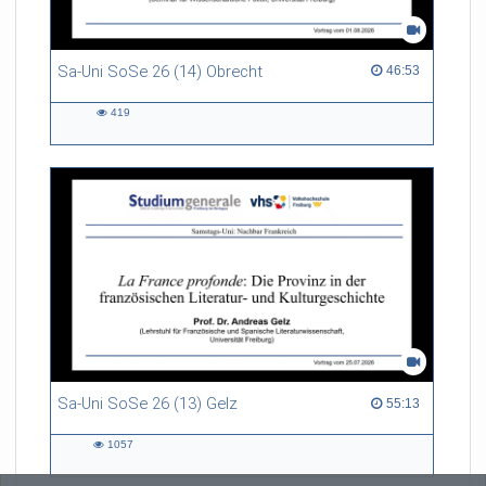
Sa-Uni SoSe 26 (14) Obrecht
46:53 duration
46:53
419
419
views
Sa-Uni SoSe 26 (13) Gelz
55:13 duration
55:13
1057
1057
views