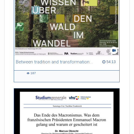
Ludger Gailing und Prof. Dr.
Markus Leibenath
Between tradition and transformation: how owners, advisers and institutions co-create knowledge for resilient forests in Europe
54:13 duration
54:13
187
187
views