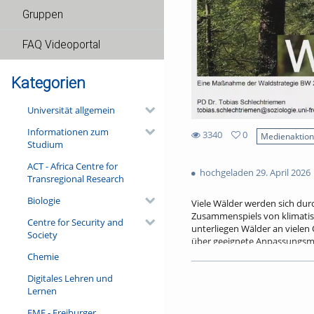
Gruppen
FAQ Videoportal
Kategorien
Universität allgemein
Informationen zum
3340
0
Medienaktio
Studium
0
3340
favorites
ACT - Africa Centre for
views
hochgeladen 29. April 2026
Transregional Research
Biologie
Viele Wälder werden sich dur
Zusammenspiels von klimati
Centre for Security and
unterliegen Wälder an vielen
Society
über geeignete Anpassungsmö
eine Veränderung der Bauma
Chemie
die Verbesserung des Wasser
Digitales Lehren und
voranzubringen, bedarf es au
Lernen
die Bereitstellung aktueller
ist auch eine Anpassung der 
FMF - Freiburger