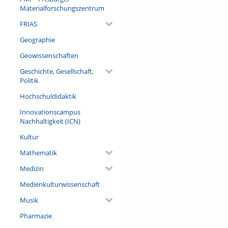
zukünftigen Wälder notwendi
Materialforschungszentrum
Exzellenzclusters Future Fores
FRIAS
Referent/in:
Prof. Dr. Jürgen Bauhus
Geographie
Geowissenschaften
Geschichte, Gesellschaft,
Politik
Hochschuldidaktik
Innovationscampus
Nachhaltigkeit (ICN)
Kultur
Mathematik
Medizin
Medienkulturwissenschaft
Musik
Pharmazie