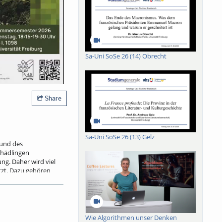
Sa-Uni SoSe 26 (14) Obrecht
Share
Sa-Uni SoSe 26 (13) Gelz
rund des
hädlingen
g. Daher wird viel
zt. Dazu gehören
tandespflege oder
er Wälder
 neue Technologien,
ahmen. Gleichzeitig
ngen durch die
Wie Algorithmen unser Denken