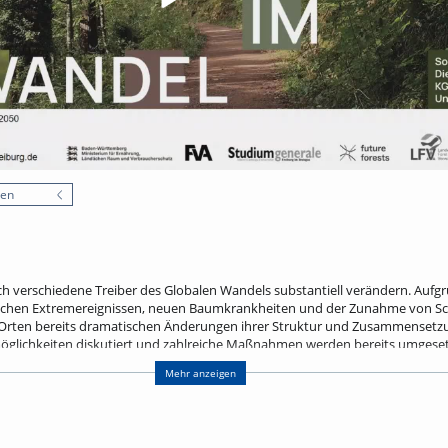
nen
ch verschiedene Treiber des Globalen Wandels substantiell verändern. Aufg
schen Extremereignissen, neuen Baumkrankheiten und der Zunahme von Sc
 Orten bereits dramatischen Änderungen ihrer Struktur und Zusammensetzun
glichkeiten diskutiert und zahlreiche Maßnahmen werden bereits umgeset
rtenzusammensetzung, eine Erhöhung der Mischung, eine konsequente Bes
Mehr anzeigen
rückhalts in Wäldern. Um die notwendige Anpassung und Transformation d
ch einer Erhöhung der Anpassungskapazität von Forstbetrieben, z. B. durch
 Informationen und zusätzlicher Ressourcen für kostspielige Anpassungsmaßn
gesellschaftlichen Anforderungen an die Bereitstellung von Ökosystemleistu