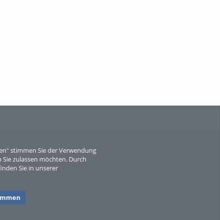
When Particle Physics Gets Hot: A
Journey Throu...
Sperber
eren" stimmen Sie der Verwendung
 Sie zulassen möchten. Durch
inden Sie in unserer
timmen