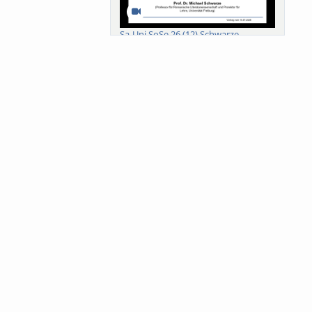
Sa-Uni SoSe 26 (12) Schwarze
Meanings of Forests: A Collaborative
Comparativ...
Als der Wald eine Zukunftsfrage
wurde. Wissen, ...