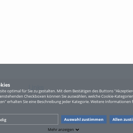
kies
Links
te optimal für Sie zu gestalten. Mit dem Bestätigen des Buttons "Akzepti
ntenstehenden Checkboxen können Sie auswählen, welche Cookie-Kategorien
Sitemap
gen" erhalten Sie eine Beschreibung jeder Kategorie. Weitere Informationen f
Auswahl zustimmen
Allen zus
dig
Mehr anzeigen