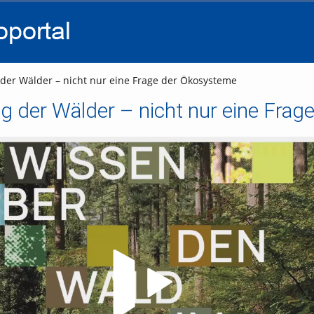
go
go
go
to
to
to
navigation
main
footer
content
er Wälder – nicht nur eine Frage der Ökosysteme
g der Wälder – nicht nur eine Fra
Video abspielen