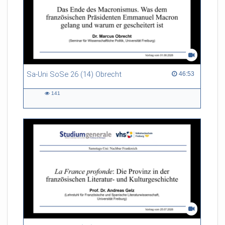
Sa-Uni SoSe 26 (14) Obrecht
46:53 duration
46:53
141
141
views