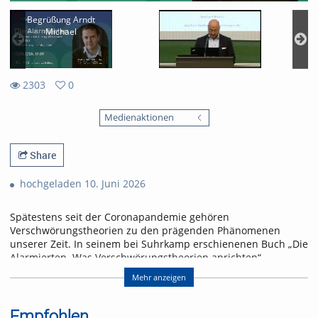
Begrüßung Arndt
Michael
2303
0
0
2303
favorites
Medienaktionen
views
Share
hochgeladen 10. Juni 2026
Spätestens seit der Coronapandemie gehören
Verschwörungstheorien zu den prägenden Phänomenen
unserer Zeit. In seinem bei Suhrkamp erschienenen Buch „Die
Alarmierten. Was Verschwörungstheorien anrichten“
analysiert der Amerikanist Prof. Dr. Michael Butter (Universität
Mehr anzeigen
Tübingen), warum immer mehr Menschen für
konspirationistische Sinnangebote empfänglich sind und
welche gesellschaftlichen Folgen das hat. In seinem Vortrag
Empfohlen