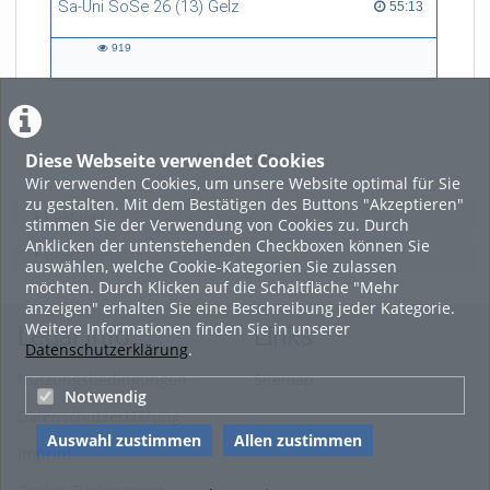
Sa-Uni SoSe 26 (13) Gelz
55:13 duration
55:13
919
919
views
Diese Webseite verwendet Cookies
LADE MEHR
Wir verwenden Cookies, um unsere Website optimal für Sie
zu gestalten. Mit dem Bestätigen des Buttons "Akzeptieren"
Featured
stimmen Sie der Verwendung von Cookies zu. Durch
Anklicken der untenstehenden Checkboxen können Sie
Beliebtheit
auswählen, welche Cookie-Kategorien Sie zulassen
möchten. Durch Klicken auf die Schaltfläche "Mehr
anzeigen" erhalten Sie eine Beschreibung jeder Kategorie.
Weitere Informationen finden Sie in unserer
Legal Info
Links
Datenschutzerklärung
.
Nutzungsbedingungen
Sitemap
Notwendig
Datenschutzerklärung
Auswahl zustimmen
Allen zustimmen
Imprint