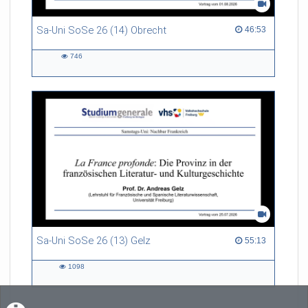
2023).
Sa-Uni SoSe 26 (14) Obrecht
46:53 duration
46:53
746
746
views
Sa-Uni SoSe 26 (13) Gelz
55:13 duration
55:13
1098
1098
views