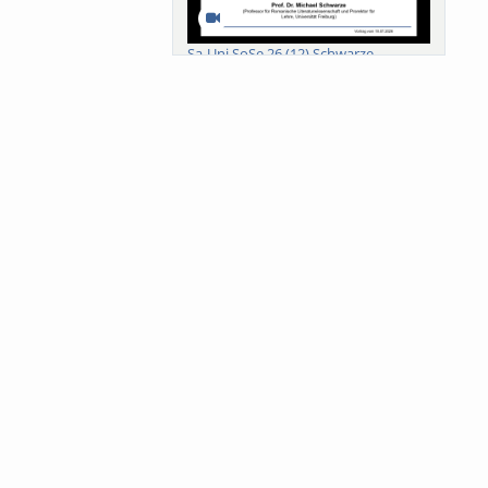
Sa-Uni SoSe 26 (12) Schwarze
Meanings of Forests: A Collaborative
Comparativ...
Als der Wald eine Zukunftsfrage
wurde. Wissen, ...