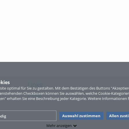
kies
Links
te optimal für Sie zu gestalten. Mit dem Bestätigen des Buttons "Akzepti
ntenstehenden Checkboxen können Sie auswählen, welche Cookie-Kategorien
Sitemap
gen" erhalten Sie eine Beschreibung jeder Kategorie. Weitere Informationen f
Auswahl zustimmen
Allen zus
dig
Mehr anzeigen