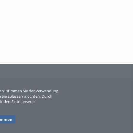
When Particle Physics Gets Hot: A
Journey Throu...
Sperber
eren" stimmen Sie der Verwendung
 Sie zulassen möchten. Durch
inden Sie in unserer
timmen