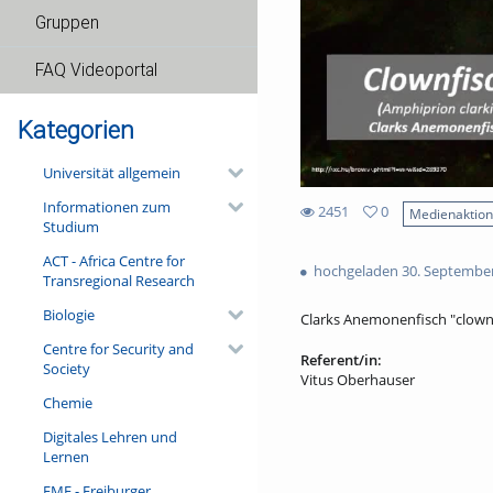
Gruppen
FAQ Videoportal
Kategorien
Universität allgemein
Informationen zum
2451
0
Medienaktio
Studium
0
2451
favorites
ACT - Africa Centre for
views
hochgeladen 30. Septembe
Transregional Research
Biologie
Clarks Anemonenfisch "clown
Centre for Security and
Referent/in:
Society
Vitus Oberhauser
Chemie
Digitales Lehren und
Lernen
FMF - Freiburger