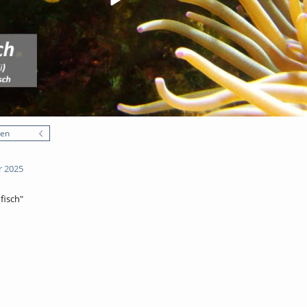
nen
r 2025
fisch"