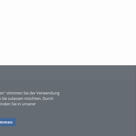
When Particle Physics Gets Hot: A
Journey Throu...
Sperber
eren" stimmen Sie der Verwendung
 Sie zulassen möchten. Durch
inden Sie in unserer
timmen