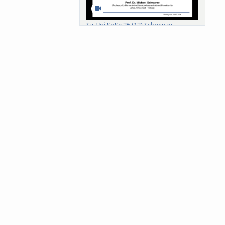
Sa-Uni SoSe 26 (12) Schwarze
Meanings of Forests: A Collaborative
Comparativ...
Als der Wald eine Zukunftsfrage
wurde. Wissen, ...