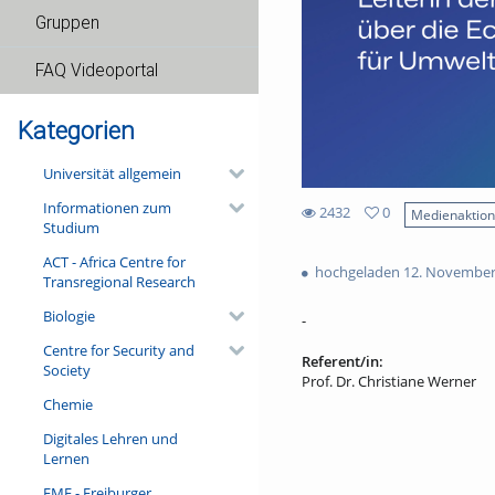
Gruppen
FAQ Videoportal
Kategorien
Universität allgemein
Informationen zum
2432
0
Medienaktio
Studium
0
2432
favorites
ACT - Africa Centre for
views
hochgeladen 12. November
Transregional Research
Biologie
-
Centre for Security and
Referent/in:
Society
Prof. Dr. Christiane Werner
Chemie
Digitales Lehren und
Lernen
FMF - Freiburger