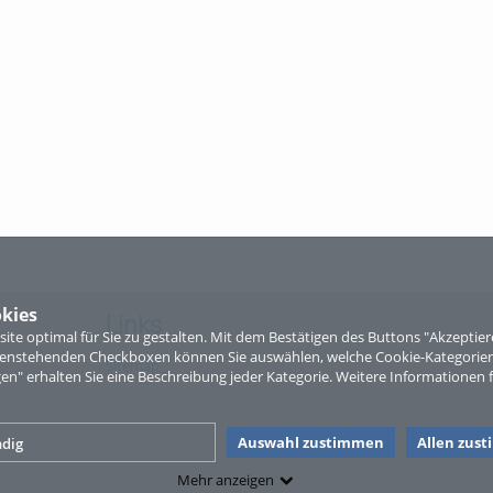
kies
Links
te optimal für Sie zu gestalten. Mit dem Bestätigen des Buttons "Akzepti
ntenstehenden Checkboxen können Sie auswählen, welche Cookie-Kategorien
Sitemap
gen" erhalten Sie eine Beschreibung jeder Kategorie. Weitere Informationen f
Auswahl zustimmen
Allen zus
dig
Mehr anzeigen