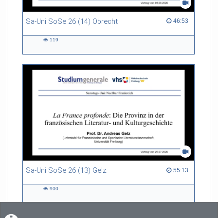
Sa-Uni SoSe 26 (14) Obrecht
46:53 duration
46:53
119
119
views
Sa-Uni SoSe 26 (13) Gelz
55:13 duration
55:13
900
900
views