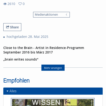
2610
0
0
2610
favorites
Medienaktionen
views
Share
hochgeladen 28. Mai 2025
Close to the Brain - Artist in Residence-Programm
September 2016 bis März 2017
„brain writes sounds“
07.03.2017 im E-Werk Freiburg
mit Harald Kimmig (Geige), Annette Pehnt (Text), Ephraim
Mehr anzeigen
Wegner (Visualisierung und Ton) und Gabriel Pallas
(Versuchsperson)
Empfohlen
Abspann:
Die Performance entstand im Rahmen des
Artist in Residence
-
Alles
Programms des Exzellenzclusters BrainLinks-BrainTools der
Universität Freiburg
Geige: Harald Kimmig