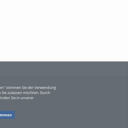
When Particle Physics Gets Hot: A
Journey Throu...
Sperber
eren" stimmen Sie der Verwendung
 Sie zulassen möchten. Durch
inden Sie in unserer
timmen