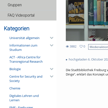
Gruppen
FAQ Videoportal
Kategorien
Universität allgemein
Informationen zum
3882
0
Medienaktio
Studium
0
3882
favorites
ACT - Africa Centre for
views
hochgeladen 6. Oktober 20
Transregional Research
Biologie
Die Stadtbibliothek Freiburg 
Dinge“, erklärt das Konzept 
Centre for Security and
Society
Chemie
Digitales Lehren und
Lernen
FMF - Freiburger