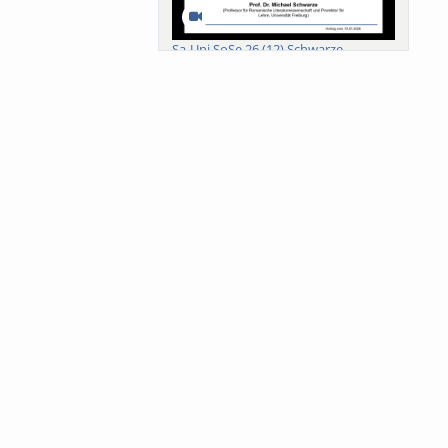
Sa-Uni SoSe 26 (12) Schwarze
Meanings of Forests: A Collaborative
Comparativ...
Als der Wald eine Zukunftsfrage
wurde. Wissen, ...