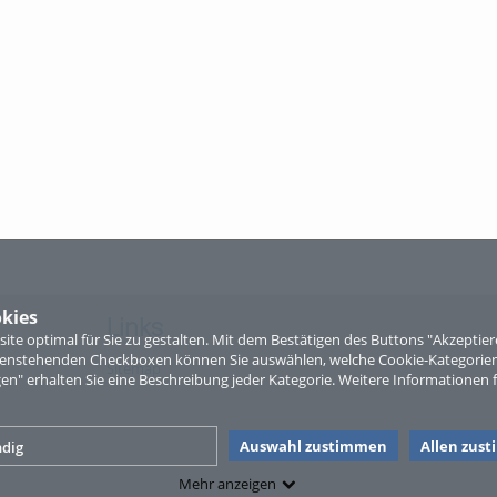
kies
Links
te optimal für Sie zu gestalten. Mit dem Bestätigen des Buttons "Akzepti
ntenstehenden Checkboxen können Sie auswählen, welche Cookie-Kategorien
Sitemap
gen" erhalten Sie eine Beschreibung jeder Kategorie. Weitere Informationen f
Auswahl zustimmen
Allen zus
dig
Mehr anzeigen