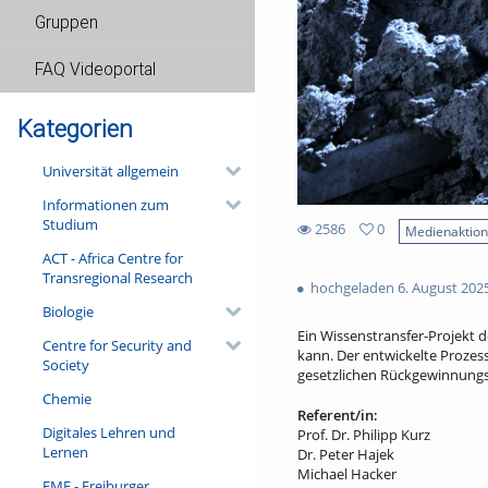
Gruppen
FAQ Videoportal
Kategorien
Universität allgemein
Informationen zum
Studium
2586
0
Medienaktio
0
ACT - Africa Centre for
2586
favorites
Transregional Research
views
hochgeladen 6. August 202
Biologie
Ein Wissenstransfer-Projekt 
Centre for Security and
kann. Der entwickelte Prozes
Society
gesetzlichen Rückgewinnungs
Chemie
Referent/in:
Digitales Lehren und
Prof. Dr. Philipp Kurz
Lernen
Dr. Peter Hajek
Michael Hacker
FMF - Freiburger