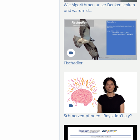
Wie Algorithmen unser Denken lenken
und warum d...
Fischadler
Schmerzempfinden - Boys don't cry?