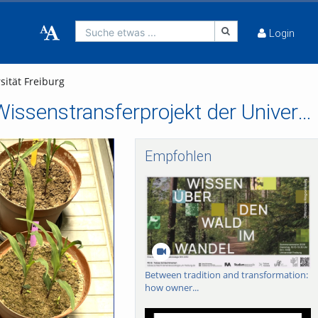
Suche etwas ...
Login
ität Freiburg
Aus Klärschlamm Pflanzendünger machen - ein Wissenstransferprojekt der Universität Freiburg
Empfohlen
Between tradition and transformation:
how owner...