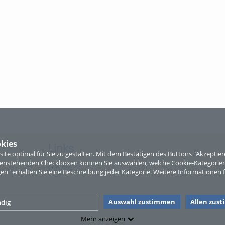
kies
Links
te optimal für Sie zu gestalten. Mit dem Bestätigen des Buttons "Akzepti
ntenstehenden Checkboxen können Sie auswählen, welche Cookie-Kategorien
Sitemap
gen" erhalten Sie eine Beschreibung jeder Kategorie. Weitere Informationen f
Auswahl zustimmen
Allen zus
dig
Mehr anzeigen