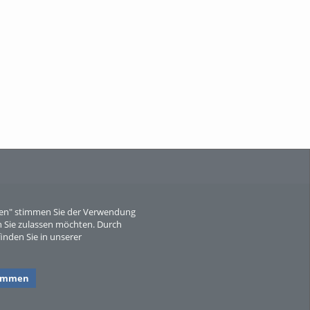
Wissen, ...
When Particle Physics Gets Hot: A
Journey Throu...
eren" stimmen Sie der Verwendung
 Sie zulassen möchten. Durch
inden Sie in unserer
Sperber
timmen