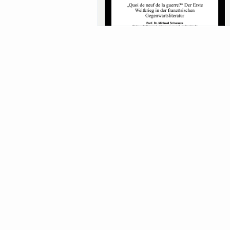
Sa-Uni SoSe 26 (12) Schwarze
Meanings of Forests: A Collaborative
Comparativ...
Als der Wald eine Zukunftsfrage wurde.