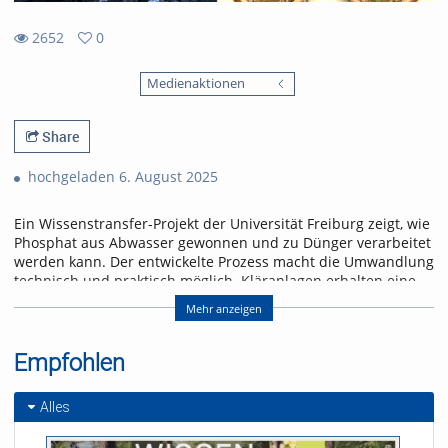
2652
0
0
2652
favorites
Medienaktionen
views
Share
hochgeladen 6. August 2025
Ein Wissenstransfer-Projekt der Universität Freiburg zeigt, wie
Phosphat aus Abwasser gewonnen und zu Dünger verarbeitet
werden kann. Der entwickelte Prozess macht die Umwandlung
technisch und praktisch möglich. Kläranlagen erhalten eine
Lösung, um der gesetzlichen Rückgewinnungspflicht ab 2029
Mehr anzeigen
frühzeitig nachzukommen.
Referent/in:
Empfohlen
Prof. Dr. Philipp Kurz
Dr. Peter Hajek
Alles
Michael Hacker