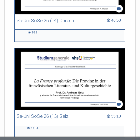
Sa-Uni SoSe 26 (14) Obrecht
46:53 duration
46:53
922
922
views
Sa-Uni SoSe 26 (13) Gelz
55:13 duration
55:13
1134
1134
views