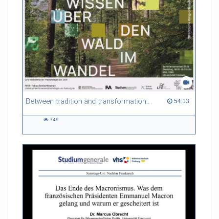
Between tradition and transformation: how owners, advisers and institutions co-create knowledge for resilient forests in Europe
54:13 duration
54:13
749
749
views