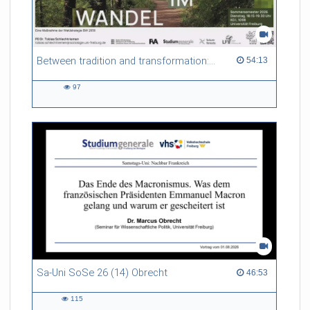
Between tradition and transformation: how owners, advisers and institutions co-create knowledge for resilient forests in Europe
54:13 duration
54:13
97
97
views
Sa-Uni SoSe 26 (14) Obrecht
46:53 duration
46:53
115
115