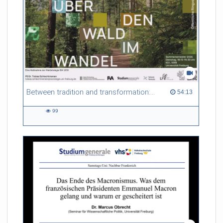
Between tradition and transformation: how owners, advisers and institutions co-create knowledge for resilient forests in Europe
54:13 duration
54:13
99
99
views