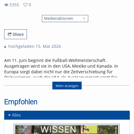
5355
0
0
5355
favorites
Medienaktionen
views
Share
hochgeladen 15. Mai 2026
Am 11. Juni beginnt die Fußball-Weltmeisterschaft.
Ausgetragen wird sie in den USA, Mexiko und Kanada. In
Europa sorgt dabei nicht nur die Zeitverschiebung für
Diskussionen, auch die USA als Austragungsort sorgt für
Gesprächsstoff. Wird dieses Riesen-Turnier ein
Mehr anzeigen
Sommermärchen oder ein Eigentor?
Die WM 2026 steht kurz vorm Anpfiff – wie groß ist die
Empfohlen
Fußballbegeisterung in Freiburg? uniCROSS hat sich
umgehört: Wer schaut, wer boykottiert – und wem ist das
Turnier komplett egal?
Alles