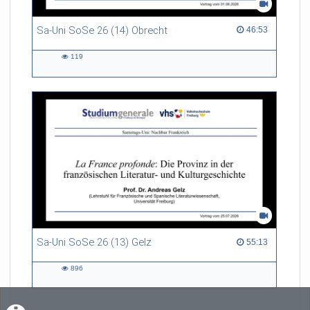
Sa-Uni SoSe 26 (14) Obrecht
46:53 duration
46:53
119
119
views
Sa-Uni SoSe 26 (13) Gelz
55:13 duration
55:13
896
896
views