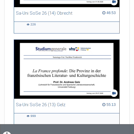
Sa-Uni SoSe 26 (14) Obrecht
46:53 duration
46:53
226
226
views
Sa-Uni SoSe 26 (13) Gelz
55:13 duration
55:13
999
999
views