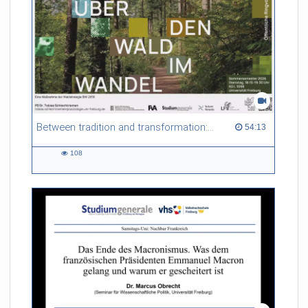
Between tradition and transformation: how owners, advisers and institutions co-create knowledge for resilient forests in Europe
54:13 duration
54:13
108
108
views