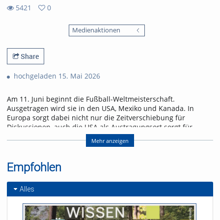
5421
0
0
5421
favorites
Medienaktionen
views
Share
hochgeladen 15. Mai 2026
Am 11. Juni beginnt die Fußball-Weltmeisterschaft.
Ausgetragen wird sie in den USA, Mexiko und Kanada. In
Europa sorgt dabei nicht nur die Zeitverschiebung für
Diskussionen, auch die USA als Austragungsort sorgt für
Gesprächsstoff. Wird dieses Riesen-Turnier ein
Mehr anzeigen
Sommermärchen oder ein Eigentor?
Die WM 2026 steht kurz vorm Anpfiff – wie groß ist die
Empfohlen
Fußballbegeisterung in Freiburg? uniCROSS hat sich
umgehört: Wer schaut, wer boykottiert – und wem ist das
Turnier komplett egal?
Alles