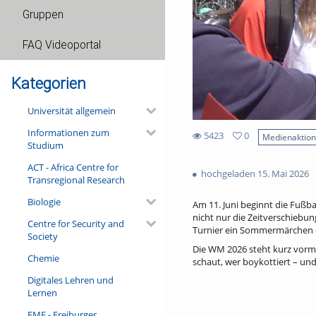
Gruppen
FAQ Videoportal
Kategorien
Universität allgemein
Informationen zum
5423
0
Medienaktio
Studium
0
5423
favorites
ACT - Africa Centre for
views
hochgeladen 15. Mai 2026
Transregional Research
Biologie
Am 11. Juni beginnt die Fußba
nicht nur die Zeitverschiebun
Centre for Security and
Turnier ein Sommermärchen o
Society
Die WM 2026 steht kurz vorm 
Chemie
schaut, wer boykottiert – und
Digitales Lehren und
Lernen
FMF - Freiburger