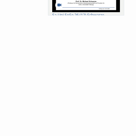
Sa-Uni SoSe 26 (12) Schwarze
Meanings of Forests: A Collaborative
Comparativ...
Als der Wald eine Zukunftsfrage
wurde. Wissen, ...