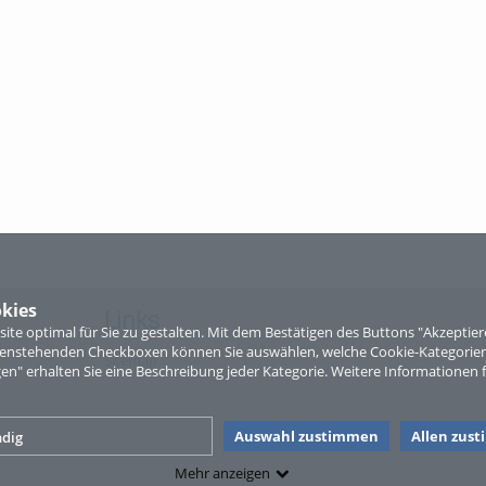
kies
Links
te optimal für Sie zu gestalten. Mit dem Bestätigen des Buttons "Akzepti
ntenstehenden Checkboxen können Sie auswählen, welche Cookie-Kategorien
Sitemap
gen" erhalten Sie eine Beschreibung jeder Kategorie. Weitere Informationen f
Auswahl zustimmen
Allen zus
dig
Mehr anzeigen