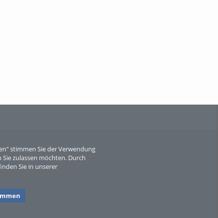
When Particle Physics Gets Hot: A
Journey Throu...
Sperber
eren" stimmen Sie der Verwendung
 Sie zulassen möchten. Durch
inden Sie in unserer
timmen