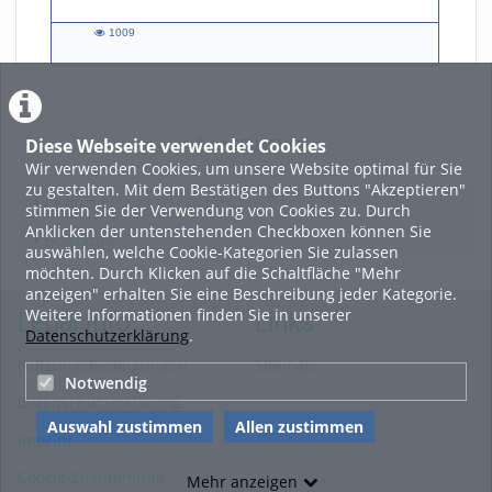
1009
1009
views
Diese Webseite verwendet Cookies
LADE MEHR
Wir verwenden Cookies, um unsere Website optimal für Sie
zu gestalten. Mit dem Bestätigen des Buttons "Akzeptieren"
Featured
stimmen Sie der Verwendung von Cookies zu. Durch
Anklicken der untenstehenden Checkboxen können Sie
Beliebtheit
auswählen, welche Cookie-Kategorien Sie zulassen
möchten. Durch Klicken auf die Schaltfläche "Mehr
anzeigen" erhalten Sie eine Beschreibung jeder Kategorie.
Weitere Informationen finden Sie in unserer
Legal Info
Links
Datenschutzerklärung
.
Nutzungsbedingungen
Sitemap
Notwendig
Datenschutzerklärung
Auswahl zustimmen
Allen zustimmen
Imprint
Cookie-Zustimmung
Mehr anzeigen