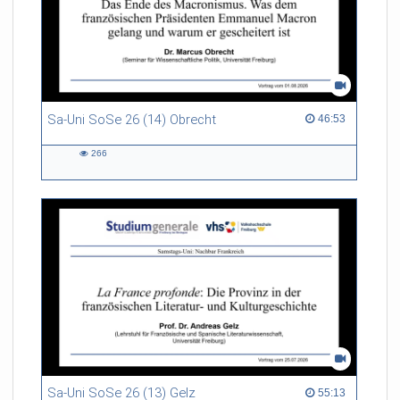
Sa-Uni SoSe 26 (14) Obrecht
46:53 duration
46:53
266
266
views
Sa-Uni SoSe 26 (13) Gelz
55:13 duration
55:13