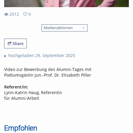
2512
0
0
2512
favorites
Medienaktionen
views
Share
hochgeladen 29. September 2025
Video zur Bewerbung des Alumni-Tages mit
Podiumsgästin Jun.-Prof. Dr. Elisabeth Piller
Referent/in:
Lynn-Katrin Haug, Referentin
für Alumni-Arbeit
Empfohlen