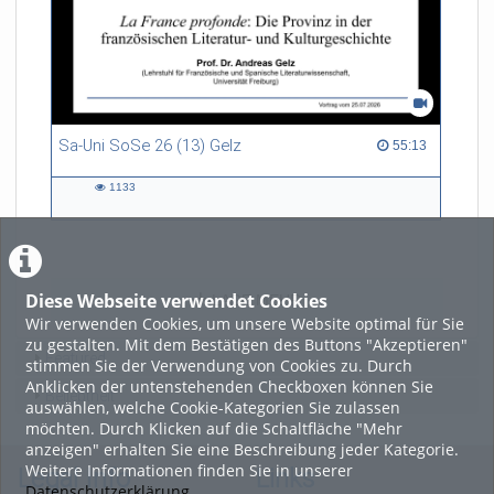
Sa-Uni SoSe 26 (13) Gelz
55:13 duration
55:13
1133
1133
views
Diese Webseite verwendet Cookies
LADE MEHR
Wir verwenden Cookies, um unsere Website optimal für Sie
zu gestalten. Mit dem Bestätigen des Buttons "Akzeptieren"
Featured
stimmen Sie der Verwendung von Cookies zu. Durch
Anklicken der untenstehenden Checkboxen können Sie
Beliebtheit
auswählen, welche Cookie-Kategorien Sie zulassen
möchten. Durch Klicken auf die Schaltfläche "Mehr
anzeigen" erhalten Sie eine Beschreibung jeder Kategorie.
Weitere Informationen finden Sie in unserer
Legal Info
Links
Datenschutzerklärung
.