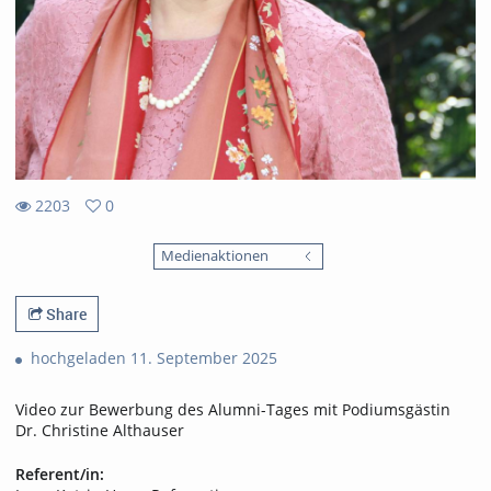
2203
0
0
2203
favorites
Medienaktionen
views
Share
hochgeladen 11. September 2025
Video zur Bewerbung des Alumni-Tages mit Podiumsgästin
Dr. Christine Althauser
Referent/in: