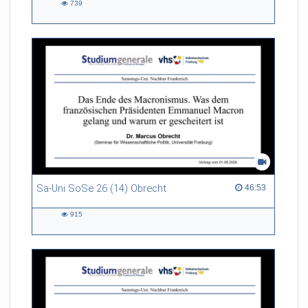
739
739
views
Sa-Uni SoSe 26 (14) Obrecht
46:53 duration
46:53
915
915
views