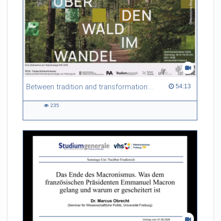
Between tradition and transformation: how owners, advisers and institutions co-create knowledge for resilient forests in Europe
54:13 duration
54:13
235
235
views