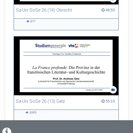
Sa-Uni SoSe 26 (14) Obrecht
46:53 duration
46:53
477
477
views
Sa-Uni SoSe 26 (13) Gelz
55:13 duration
55:13
1063
1063
views