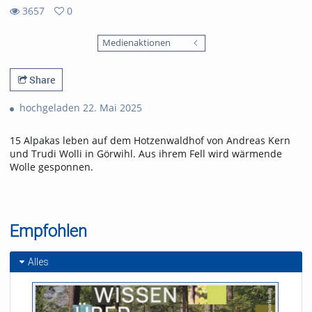
3657
0
0
3657
favorites
Medienaktionen
views
Share
hochgeladen 22. Mai 2025
15 Alpakas leben auf dem Hotzenwaldhof von Andreas Kern
und Trudi Wolli in Görwihl. Aus ihrem Fell wird wärmende
Wolle gesponnen.
Empfohlen
Alles