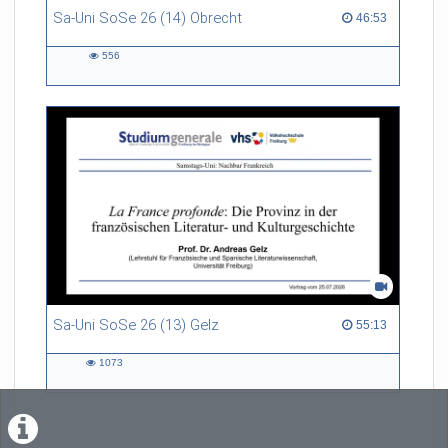
Sa-Uni SoSe 26 (14) Obrecht
46:53 duration
46:53
556
556
views
Sa-Uni SoSe 26 (13) Gelz
55:13 duration
55:13
1073
1073
views