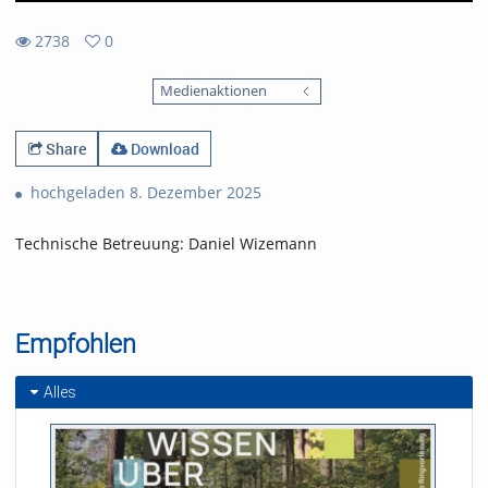
2738
0
0
2738
favorites
Medienaktionen
views
Share
Download
hochgeladen 8. Dezember 2025
Technische Betreuung: Daniel Wizemann
Empfohlen
Alles