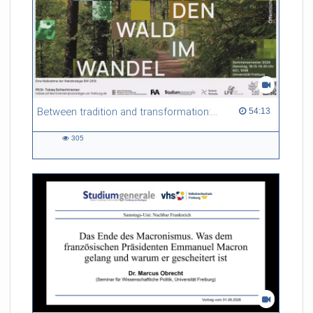
Between tradition and transformation: how owners, advisers and institutions co-create knowledge for resilient forests in Europe
54:13 duration
54:13
305
305
views