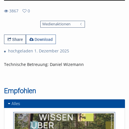
3867
0
0
3867
favorites
Medienaktionen
views
Share
Download
hochgeladen 1. Dezember 2025
Technische Betreuung: Daniel Wizemann
Empfohlen
Alles