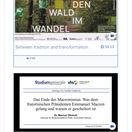
Between tradition and transformation: how owners, advisers and institutions co-create knowledge for resilient forests in Europe
54:13 duration
54:13
749
749
views