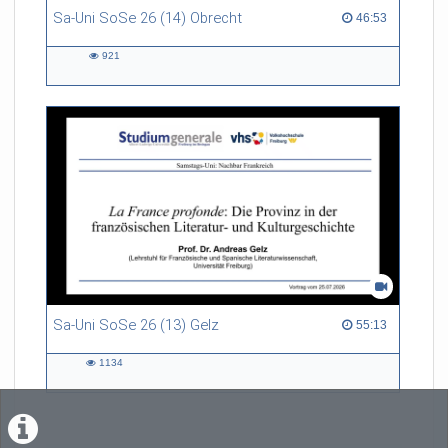
Sa-Uni SoSe 26 (14) Obrecht
46:53 duration
46:53
921
921
views
Sa-Uni SoSe 26 (13) Gelz
55:13 duration
55:13
1134
1134
views