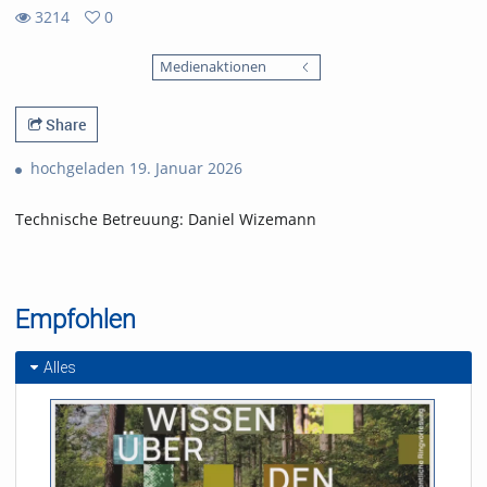
3214
0
0
3214
favorites
Medienaktionen
views
Share
hochgeladen 19. Januar 2026
Technische Betreuung: Daniel Wizemann
Empfohlen
Alles