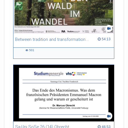
Between tradition and transformation: how owners, advisers and institutions co-create knowledge for resilient forests in Europe
54:13 duration
54:13
501
501
views
Sa-Uni SoSe 26 (14) Obrecht
46:53 duration
46:53