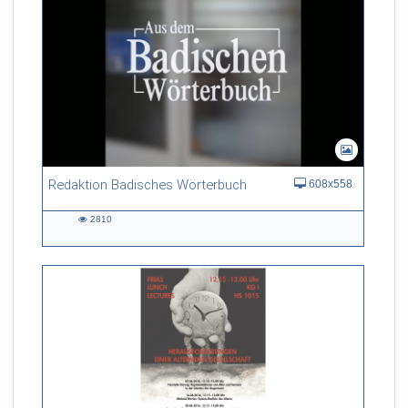
Redaktion Badisches Wörterbuch
608x558
2810
2810
views