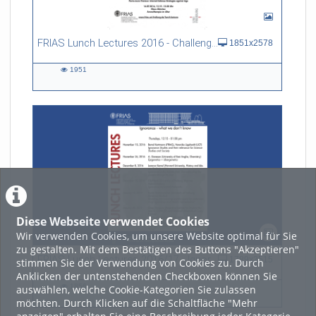
FRIAS Lunch Lectures 2016 - Challenges of an Ageing Society
1851x2578
1951
1951
views
Diese Webseite verwendet Cookies
Wir verwenden Cookies, um unsere Website optimal für Sie
zu gestalten. Mit dem Bestätigen des Buttons "Akzeptieren"
FRIAS Lunch Lectures 2016/17 - Ignorance - what we don't know
1789x2515
stimmen Sie der Verwendung von Cookies zu. Durch
Anklicken der untenstehenden Checkboxen können Sie
1856
auswählen, welche Cookie-Kategorien Sie zulassen
1856
möchten. Durch Klicken auf die Schaltfläche "Mehr
views