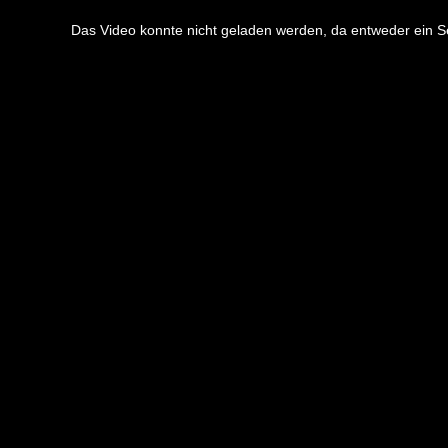
This
is
a
Das Video konnte nicht geladen werden, da entweder ein Ser
modal
window.