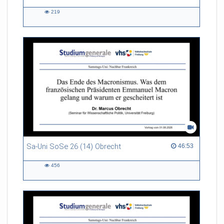
219
219
views
Sa-Uni SoSe 26 (14) Obrecht
46:53 duration
46:53
456
456
views