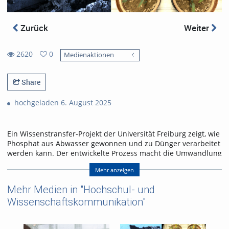
Zurück
Weiter
2620
0
Medienaktionen
2620
0
views
favorites
Share
hochgeladen 6. August 2025
Ein Wissenstransfer-Projekt der Universität Freiburg zeigt, wie
Phosphat aus Abwasser gewonnen und zu Dünger verarbeitet
werden kann. Der entwickelte Prozess macht die Umwandlung
technisch und praktisch möglich. Kläranlagen erhalten eine
Mehr anzeigen
Lösung, um der gesetzlichen Rückgewinnungspflicht ab 2029
frühzeitig nachzukommen.
Mehr Medien in "Hochschul- und
Referent/in:
Wissenschaftskommunikation"
Prof. Dr. Philipp Kurz
Dr. Peter Hajek
Michael Hacker