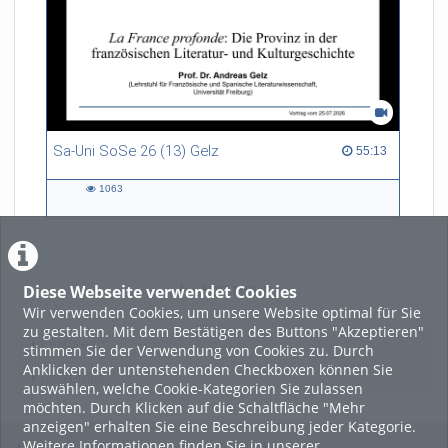
Sa-Uni SoSe 26 (13) Gelz
55:13 duration
55:13
1063
1063
views
Diese Webseite verwendet Cookies
LADE MEHR
Wir verwenden Cookies, um unsere Website optimal für Sie
zu gestalten. Mit dem Bestätigen des Buttons "Akzeptieren"
Featured
stimmen Sie der Verwendung von Cookies zu. Durch
Anklicken der untenstehenden Checkboxen können Sie
Beliebtheit
auswählen, welche Cookie-Kategorien Sie zulassen
möchten. Durch Klicken auf die Schaltfläche "Mehr
anzeigen" erhalten Sie eine Beschreibung jeder Kategorie.
Weitere Informationen finden Sie in unserer