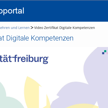
go
go
go
to
to
to
navigation
main
footer
content
 Lehren und Lernen
Video Zertifikat Digitale Kompetenzen
kat Digitale Kompetenzen
Video abspielen