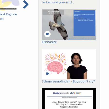
lenken und warum d...
ikat Digitale
Beiträge erstellen
OER an der Albert-
A
en
Ludwigs-Universität
P
Freiburg
P
Fischadler
Schmerzempfinden - Boys don't cry?