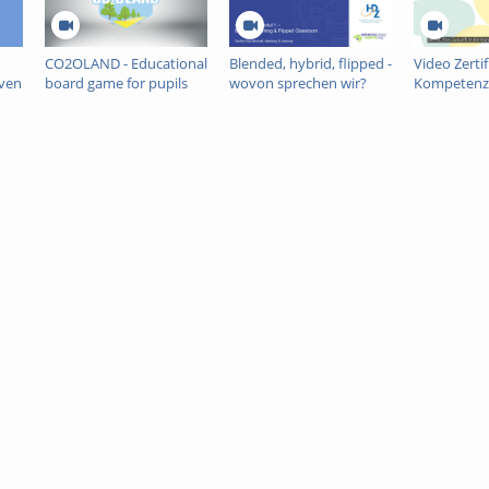
CO2OLAND - Educational
Blended, hybrid, flipped -
Video Zertif
iven
board game for pupils
wovon sprechen wir?
Kompetenz
and adults.