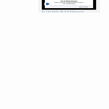
Sa-Uni SoSe 26 (12) Schwarze
Meanings of Forests: A Collaborative
Comparativ...
Als der Wald eine Zukunftsfrage
wurde. Wissen, ...