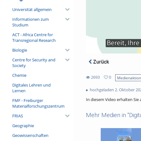
Universität allgemein
Informationen zum
Studium
ACT - Africa Centre for
Transregional Research
Biologie
Centre for Security and
Zurück
Society
Chemie
2693
0
Medienaktio
0
Digitales Lehren und
2693
favorites
hochgeladen 2. Oktober 20
Lernen
views
In diesem Video erhalten Sie
FMF - Freiburger
Materialforschungszentrum
Mehr Medien in "Digit
FRIAS
Geographie
Geowissenschaften