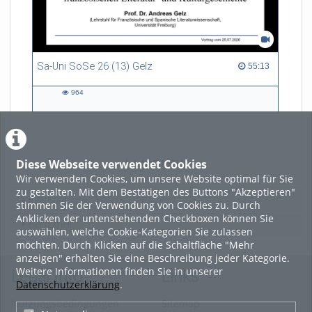
Sa-Uni SoSe 26 (13) Gelz
55:13 duration
55:13
964
964
views
Diese Webseite verwendet Cookies
LADE MEHR
Wir verwenden Cookies, um unsere Website optimal für Sie
zu gestalten. Mit dem Bestätigen des Buttons "Akzeptieren"
Featured
stimmen Sie der Verwendung von Cookies zu. Durch
Anklicken der untenstehenden Checkboxen können Sie
Beliebtheit
auswählen, welche Cookie-Kategorien Sie zulassen
möchten. Durch Klicken auf die Schaltfläche "Mehr
anzeigen" erhalten Sie eine Beschreibung jeder Kategorie.
Weitere Informationen finden Sie in unserer
Legal Info
Links
Datenschutzerklärung
.
Nutzungsbedingungen
Sitemap