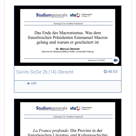
Sa-Uni SoSe 26 (14) Obrecht
46:53 duration
46:53
180
180
views