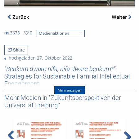
Zurück
Weiter
3673
0
Medienaktionen
0
3673
favorites
views
Share
hochgeladen 27. Oktober 2022
"Benkum dware nifa, nifa dware benkum*”
:
Strategies for Sustainable Familial Intellectual
Engagement
Mehr anzeigen
*Akan proverb: lit. the left (hand) washes the right; the right
Mehr Medien in "Zukunftsperspektiven der
(hand) washes the left hand.
Universität Freiburg"
Keynote von Prof. Dr. Akosua Adomako Ampofo (University of
Ghana) zur VAD Konferenz 2022 in Freiburg.
Referent/in:
Prof. Dr. Akosua Adomako
Ampofo