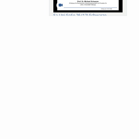
Sa-Uni SoSe 26 (12) Schwarze
Meanings of Forests: A Collaborative
Comparativ...
Als der Wald eine Zukunftsfrage
wurde. Wissen, ...