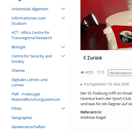
Universität allgemein
Informationen zum
Studium
ACT - Africa Centre for
Transregional Research
Biologie
Centre for Security and
Zurück
Society
Chemie
4055
0
Medienaktio
0
Digitales Lehren und
4055
favorites
hochgeladen 19. Mai 2026
Lernen
views
Der SC Freiburg trifft im Fin
FMF - Freiburger
Istanbul kann der Sport-Club 
Materialforschungszentrum
und was für ein Gegner auf si
FRIAS
Referent/in:
Andreas Nagel
Geographie
Geowissenschaften