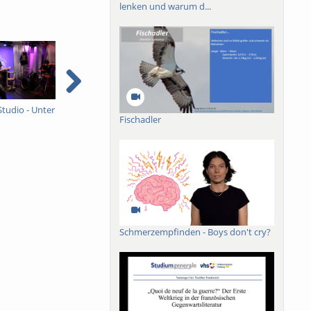
lenken und warum d...
Studio - Unter
Ein ganzes Studio - Unter
Sommer, Sonne,
I
Fischadler
Schock
Freiburg
e
e
Schmerzempfinden - Boys don't cry?