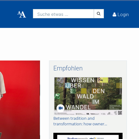
Suche etwas ...
Login
Empfohlen
Between tradition and
transformation: how owner...