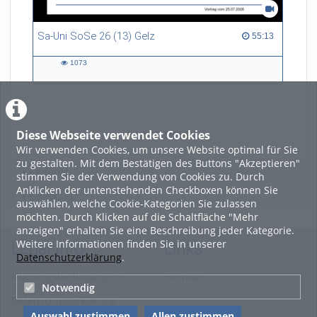
Sa-Uni SoSe 26 (13) Gelz
55:13 duration
55:13
1073
1073
views
Diese Webseite verwendet Cookies
LADE MEHR
Wir verwenden Cookies, um unsere Website optimal für Sie
zu gestalten. Mit dem Bestätigen des Buttons "Akzeptieren"
Featured
stimmen Sie der Verwendung von Cookies zu. Durch
Anklicken der untenstehenden Checkboxen können Sie
Beliebtheit
auswählen, welche Cookie-Kategorien Sie zulassen
möchten. Durch Klicken auf die Schaltfläche "Mehr
anzeigen" erhalten Sie eine Beschreibung jeder Kategorie.
Weitere Informationen finden Sie in unserer
Legal Info
Links
Datenschutzerklärung
.
Nutzungsbedingungen
Sitemap
Notwendig
Datenschutzerklärung
Auswahl zustimmen
Allen zustimmen