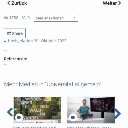
Zurück
Weiter
1758
0
Medienaktionen
0
1758
favorites
views
Share
hochgeladen 30. Oktober 2025
--
Referent/in:
--
Mehr Medien in "Universität allgemein"