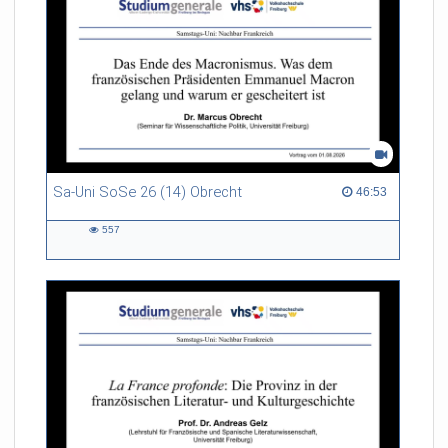
Sa-Uni SoSe 26 (14) Obrecht
46:53 duration
46:53
557
557
views