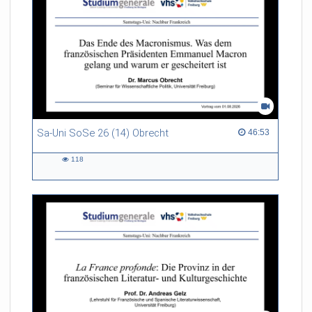
Sa-Uni SoSe 26 (14) Obrecht
46:53 duration
46:53
118
118
views