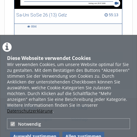
Sa-Uni SoSe 26 (13) Gelz
55:13 duration
55:13
894
894
views
Diese Webseite verwendet Cookies
LADE MEHR
Wir verwenden Cookies, um unsere Website optimal für Sie
zu gestalten. Mit dem Bestätigen des Buttons "Akzeptieren"
Featured
stimmen Sie der Verwendung von Cookies zu. Durch
Anklicken der untenstehenden Checkboxen können Sie
Beliebtheit
auswählen, welche Cookie-Kategorien Sie zulassen
möchten. Durch Klicken auf die Schaltfläche "Mehr
anzeigen" erhalten Sie eine Beschreibung jeder Kategorie.
Weitere Informationen finden Sie in unserer
Legal Info
Links
Datenschutzerklärung
.
Nutzungsbedingungen
Sitemap
Notwendig
Datenschutzerklärung
Auswahl zustimmen
Allen zustimmen