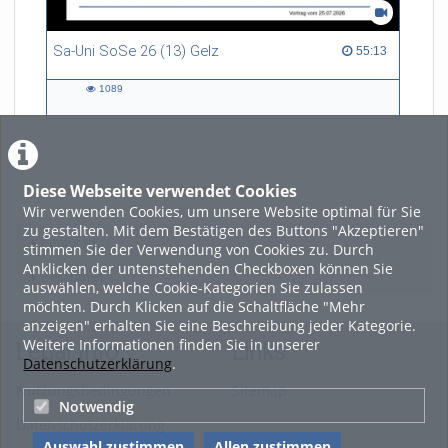
Sa-Uni SoSe 26 (13) Gelz
55:13 duration
55:13
1089
1089
views
Diese Webseite verwendet Cookies
LADE MEHR
Wir verwenden Cookies, um unsere Website optimal für Sie
zu gestalten. Mit dem Bestätigen des Buttons "Akzeptieren"
Featured
stimmen Sie der Verwendung von Cookies zu. Durch
Anklicken der untenstehenden Checkboxen können Sie
Beliebtheit
auswählen, welche Cookie-Kategorien Sie zulassen
möchten. Durch Klicken auf die Schaltfläche "Mehr
anzeigen" erhalten Sie eine Beschreibung jeder Kategorie.
Weitere Informationen finden Sie in unserer
Legal Info
Links
Datenschutzerklärung
.
Nutzungsbedingungen
Sitemap
Notwendig
Datenschutzerklärung
Auswahl zustimmen
Allen zustimmen