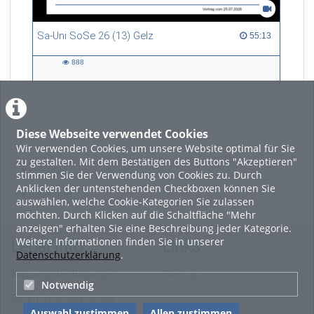
Sa-Uni SoSe 26 (13) Gelz
55:13 duration
55:13
888
888
views
Diese Webseite verwendet Cookies
LADE MEHR
Wir verwenden Cookies, um unsere Website optimal für Sie
zu gestalten. Mit dem Bestätigen des Buttons "Akzeptieren"
Featured
stimmen Sie der Verwendung von Cookies zu. Durch
Anklicken der untenstehenden Checkboxen können Sie
Beliebtheit
auswählen, welche Cookie-Kategorien Sie zulassen
möchten. Durch Klicken auf die Schaltfläche "Mehr
anzeigen" erhalten Sie eine Beschreibung jeder Kategorie.
Weitere Informationen finden Sie in unserer
Legal Info
Links
Datenschutzerklärung
.
Nutzungsbedingungen
Sitemap
Notwendig
Datenschutzerklärung
Auswahl zustimmen
Allen zustimmen