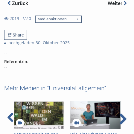
Zurück
Weiter
2019
0
Medienaktionen
0
2019
favorites
views
Share
hochgeladen 30. Oktober 2025
--
Referent/in:
--
Mehr Medien in "Universität allgemein"