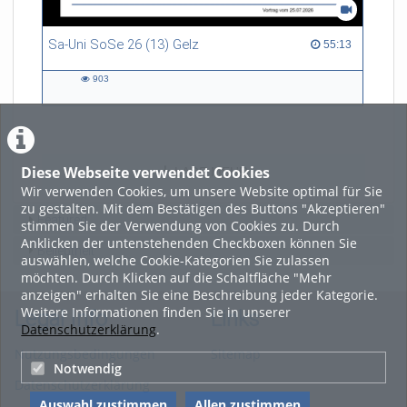
Sa-Uni SoSe 26 (13) Gelz
55:13 duration
55:13
903
903
views
Diese Webseite verwendet Cookies
LADE MEHR
Wir verwenden Cookies, um unsere Website optimal für Sie
zu gestalten. Mit dem Bestätigen des Buttons "Akzeptieren"
Featured
stimmen Sie der Verwendung von Cookies zu. Durch
Anklicken der untenstehenden Checkboxen können Sie
Beliebtheit
auswählen, welche Cookie-Kategorien Sie zulassen
möchten. Durch Klicken auf die Schaltfläche "Mehr
anzeigen" erhalten Sie eine Beschreibung jeder Kategorie.
Weitere Informationen finden Sie in unserer
Legal Info
Links
Datenschutzerklärung
.
Nutzungsbedingungen
Sitemap
Notwendig
Datenschutzerklärung
Auswahl zustimmen
Allen zustimmen