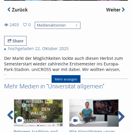
Zurück
Weiter
2403
0
Medienaktionen
0
2403
favorites
views
Share
hochgeladen 22. Oktober 2025
Der Markt der Möglichkeiten lockte auch diesen Herbst zum
Semesterstart wieder zahlreiche Erstsemester ins Europa-
Park-Stadion. uniCROSS war mit dabei. Wir wollten wissen,
was für neue Veranstaltungen ab diesem Wintersemester mit
Mehr anzeigen
dabei sind und wofür die Erstis sich an diesem Event
Mehr Medien in "Universität allgemein"
besonders interessieren.
Referent/in:
Andreas Nagel
Between tradition and
Wie Algorithmen unser
Als