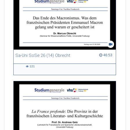
Sa-Uni SoSe 26 (14) Obrecht
46:53 duration
46:53
121
121
views