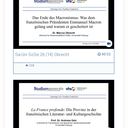
Sa-Uni SoSe 26 (14) Obrecht
46:53 duration
46:53
119
119
views