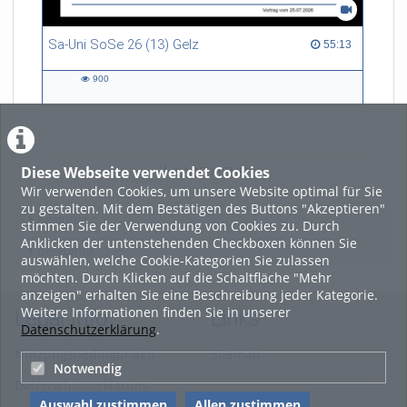
Sa-Uni SoSe 26 (13) Gelz
55:13 duration
55:13
900
900
views
Diese Webseite verwendet Cookies
LADE MEHR
Wir verwenden Cookies, um unsere Website optimal für Sie
zu gestalten. Mit dem Bestätigen des Buttons "Akzeptieren"
Featured
stimmen Sie der Verwendung von Cookies zu. Durch
Anklicken der untenstehenden Checkboxen können Sie
Beliebtheit
auswählen, welche Cookie-Kategorien Sie zulassen
möchten. Durch Klicken auf die Schaltfläche "Mehr
anzeigen" erhalten Sie eine Beschreibung jeder Kategorie.
Weitere Informationen finden Sie in unserer
Legal Info
Links
Datenschutzerklärung
.
Nutzungsbedingungen
Sitemap
Notwendig
Datenschutzerklärung
Auswahl zustimmen
Allen zustimmen