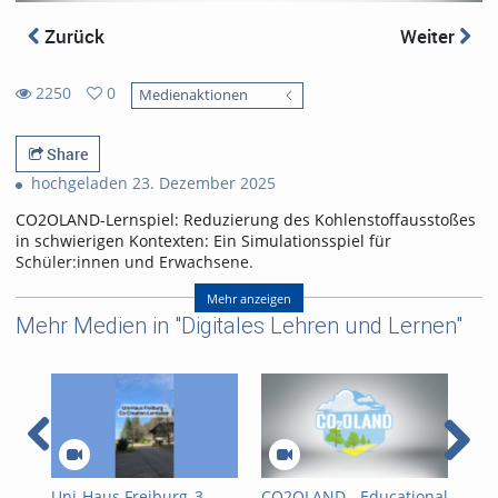
Zurück
Weiter
2250
0
Medienaktionen
0
2250
favorites
views
Share
hochgeladen 23. Dezember 2025
CO2OLAND-Lernspiel: Reduzierung des Kohlenstoffausstoßes
in schwierigen Kontexten: Ein Simulationsspiel für
Schüler:innen und Erwachsene.
CO2OLAND educational game: Reducing carbon emissions in
Mehr anzeigen
difficult contexts: A simulation game for schoolchildren and
Mehr Medien in "Digitales Lehren und Lernen"
adults.
Referent/in:
Produced by Yannick Noah
Layer
Uni-Haus Freiburg_3
CO2OLAND - Educational
Ble