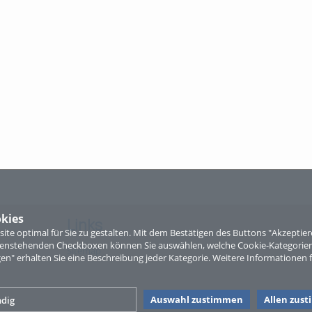
kies
Links
te optimal für Sie zu gestalten. Mit dem Bestätigen des Buttons "Akzepti
ntenstehenden Checkboxen können Sie auswählen, welche Cookie-Kategorien
Sitemap
gen" erhalten Sie eine Beschreibung jeder Kategorie. Weitere Informationen f
Auswahl zustimmen
Allen zus
dig