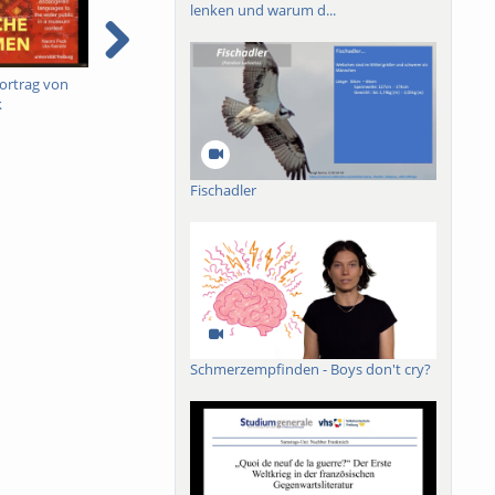
lenken und warum d...
ortrag von
Linguistik Video 2
Linguistik Video 1
B
k
u
Fischadler
Schmerzempfinden - Boys don't cry?