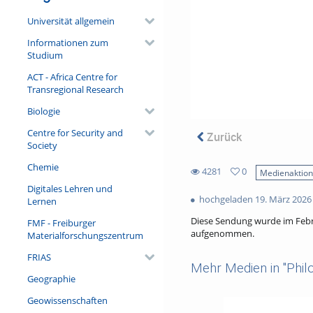
Universität allgemein
Informationen zum
Studium
ACT - Africa Centre for
Transregional Research
Biologie
Centre for Security and
Zurück
Society
Chemie
4281
0
Medienaktio
0
Digitales Lehren und
4281
favorites
hochgeladen 19. März 2026
Lernen
views
Diese Sendung wurde im Febr
FMF - Freiburger
aufgenommen.
Materialforschungszentrum
FRIAS
Mehr Medien in "Philo
Geographie
Geowissenschaften