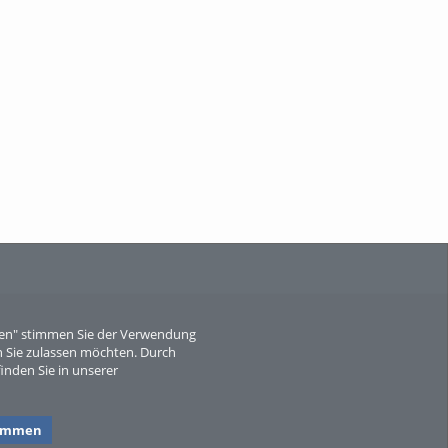
When Particle Physics Gets Hot: A
Journey Throu...
Sperber
eren" stimmen Sie der Verwendung
 Sie zulassen möchten. Durch
inden Sie in unserer
timmen