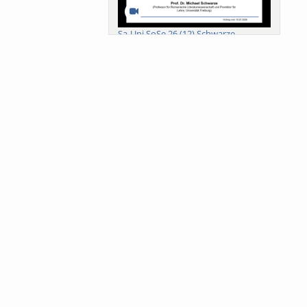
Sa-Uni SoSe 26 (12) Schwarze
Meanings of Forests: A Collaborative
Comparativ...
Als der Wald eine Zukunftsfrage
wurde. Wissen, ...