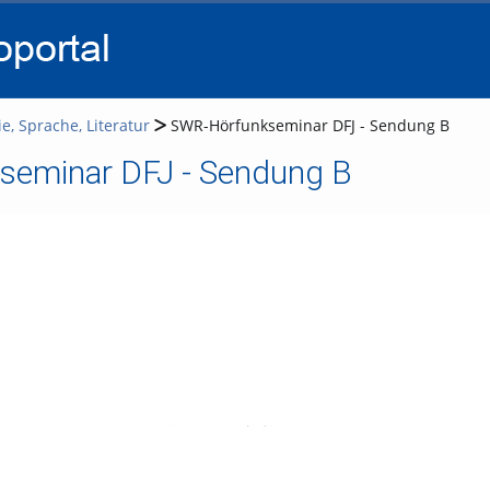
go
go
go
to
to
to
navigation
main
footer
content
e, Sprache, Literatur
SWR-Hörfunkseminar DFJ - Sendung B
eminar DFJ - Sendung B
Video abspielen