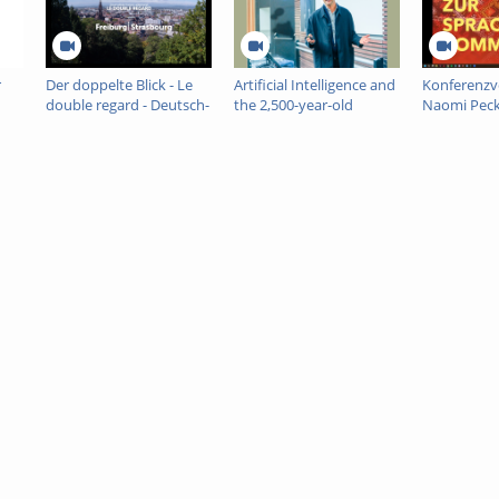
r
Der doppelte Blick - Le
Artificial Intelligence and
Konferenzv
double regard - Deutsch-
the 2,500-year-old
Naomi Pec
Französische Journalistik
project called Europe -
Tobias Rees